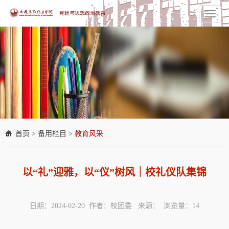
Toggl
naviga
首页
>
备用栏目
>
教育风采
以“礼”迎雅，以“仪”树风｜校礼仪队集锦
日期：2024-02-20 作者：校团委 来源： 浏览量：
14