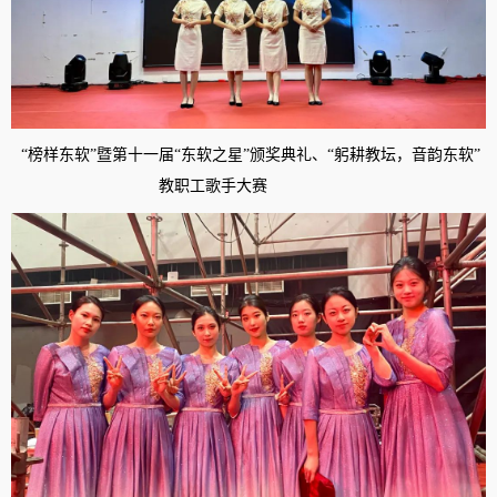
“榜样东软”暨第十一届“东软之星”颁奖典礼、“躬耕教坛，音韵东软”
教职工歌手大赛